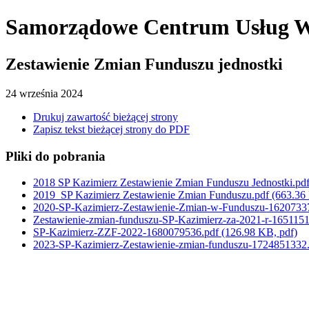
Samorządowe Centrum Usług 
Zestawienie Zmian Funduszu jednostki
24
września
2024
Drukuj zawartość bieżącej strony
Zapisz tekst bieżącej strony do PDF
Pliki do pobrania
2018 SP Kazimierz Zestawienie Zmian Funduszu Jednostki.pd
2019_SP Kazimierz Zestawienie Zmian Funduszu.pdf
(663.36
2020-SP-Kazimierz-Zestawienie-Zmian-w-Funduszu-1620733
Zestawienie-zmian-funduszu-SP-Kazimierz-za-2021-r-165115
SP-Kazimierz-ZZF-2022-1680079536.pdf
(126.98 KB, pdf)
2023-SP-Kazimierz-Zestawienie-zmian-funduszu-1724851332