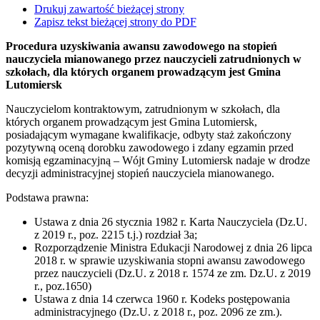
Drukuj zawartość bieżącej strony
Zapisz tekst bieżącej strony do PDF
Procedura uzyskiwania awansu zawodowego na stopień
nauczyciela mianowanego przez nauczycieli zatrudnionych w
szkołach, dla których organem prowadzącym jest Gmina
Lutomiersk
Nauczycielom kontraktowym, zatrudnionym w szkołach, dla
których organem prowadzącym jest Gmina Lutomiersk,
posiadającym wymagane kwalifikacje, odbyty staż zakończony
pozytywną oceną dorobku zawodowego i zdany egzamin przed
komisją egzaminacyjną – Wójt Gminy Lutomiersk nadaje w drodze
decyzji administracyjnej stopień nauczyciela mianowanego.
Podstawa prawna:
Ustawa z dnia 26 stycznia 1982 r. Karta Nauczyciela (Dz.U.
z 2019 r., poz. 2215 t.j.) rozdział 3a;
Rozporządzenie Ministra Edukacji Narodowej z dnia 26 lipca
2018 r. w sprawie uzyskiwania stopni awansu zawodowego
przez nauczycieli (Dz.U. z 2018 r. 1574 ze zm. Dz.U. z 2019
r., poz.1650)
Ustawa z dnia 14 czerwca 1960 r. Kodeks postępowania
administracyjnego (Dz.U. z 2018 r., poz. 2096 ze zm.).