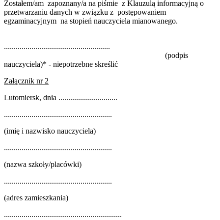
Zostałem/am zapoznany/a na piśmie z Klauzulą informacyjną o
przetwarzaniu danych w związku z postępowaniem
egzaminacyjnym na stopień nauczyciela mianowanego.
......................................................
(podpis
nauczyciela)* - niepotrzebne skreślić
Załącznik nr 2
Lutomiersk, dnia ..............................
.......................................................
(imię i nazwisko nauczyciela)
.......................................................
(nazwa szkoły/placówki)
.......................................................
(adres zamieszkania)
............................................................