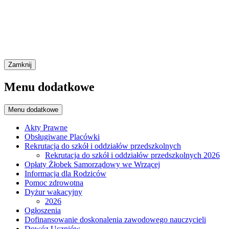
Zamknij
Menu dodatkowe
Menu dodatkowe
Akty Prawne
Obsługiwane Placówki
Rekrutacja do szkół i oddziałów przedszkolnych
Rekrutacja do szkół i oddziałów przedszkolnych 2026
Opłaty Żłobek Samorządowy we Wrzącej
Informacja dla Rodziców
Pomoc zdrowotna
Dyżur wakacyjny
2026
Ogłoszenia
Dofinansowanie doskonalenia zawodowego nauczycieli
Dowóz Uczniów