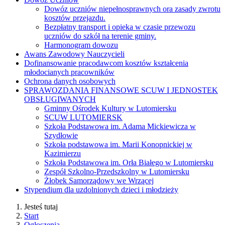
Dowóz uczniów niepełnosprawnych ora zasady zwrotu
kosztów przejazdu.
Bezpłatny transport i opieka w czasie przewozu
uczniów do szkół na terenie gminy.
Harmonogram dowozu
Awans Zawodowy Nauczycieli
Dofinansowanie pracodawcom kosztów kształcenia
młodocianych pracowników
Ochrona danych osobowych
SPRAWOZDANIA FINANSOWE SCUW I JEDNOSTEK
OBSŁUGIWANYCH
Gminny Ośrodek Kultury w Lutomiersku
SCUW LUTOMIERSK
Szkoła Podstawowa im. Adama Mickiewicza w
Szydłowie
Szkoła podstawowa im. Marii Konopnickiej w
Kazimierzu
Szkoła Podstawowa im. Orła Białego w Lutomiersku
Zespół Szkolno-Przedszkolny w Lutomiersku
Żłobek Samorządowy we Wrzącej
Stypendium dla uzdolnionych dzieci i młodzieży
Jesteś tutaj
Start
Ogłoszenia