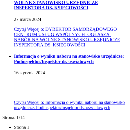
WOLNE STANOWISKO URZĘDNICZE
INSPEKTORA DS. KSIĘGOWOŚCI
27
marca
2024
Czytaj
Więcej
o: DYREKTOR SAMORZĄDOWEGO
CENTRUM USŁUG WSPÓLNYCH OGŁASZA
NABÓR NA WOLNE STANOWISKO URZĘDNICZE
INSPEKTORA DS. KSIĘGOWOŚCI
Informacja o wyniku naboru na stanowisko urzędnicze:
Podinspektor/Inspektor ds. oświatowych
16
stycznia
2024
Czytaj
Więcej
o: Informacja o wyniku naboru na stanowisko
urzędnicze: Podinspektor/Inspektor ds. oświatowych
Strona:
1
/14
Strona
1