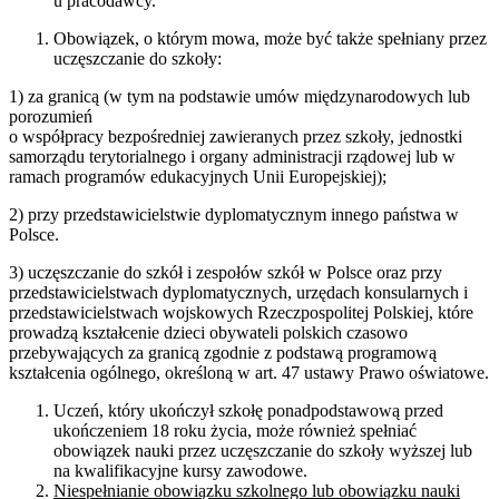
u pracodawcy.
Obowiązek, o którym mowa, może być także spełniany przez
uczęszczanie do szkoły:
1) za granicą (w tym na podstawie umów międzynarodowych lub
porozumień
o współpracy bezpośredniej zawieranych przez szkoły, jednostki
samorządu terytorialnego i organy administracji rządowej lub w
ramach programów edukacyjnych Unii Europejskiej);
2) przy przedstawicielstwie dyplomatycznym innego państwa w
Polsce.
3) uczęszczanie do szkół i zespołów szkół w Polsce oraz przy
przedstawicielstwach dyplomatycznych, urzędach konsularnych i
przedstawicielstwach wojskowych Rzeczpospolitej Polskiej, które
prowadzą kształcenie dzieci obywateli polskich czasowo
przebywających za granicą zgodnie z podstawą programową
kształcenia ogólnego, określoną w art. 47 ustawy Prawo oświatowe.
Uczeń, który ukończył szkołę ponadpodstawową przed
ukończeniem 18 roku życia, może również spełniać
obowiązek nauki przez uczęszczanie do szkoły wyższej lub
na kwalifikacyjne kursy zawodowe.
Niespełnianie obowiązku szkolnego lub obowiązku nauki