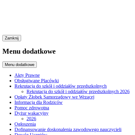
Zamknij
Menu dodatkowe
Menu dodatkowe
Akty Prawne
Obsługiwane Placówki
Rekrutacja do szkół i oddziałów przedszkolnych
Rekrutacja do szkół i oddziałów przedszkolnych 2026
Opłaty Żłobek Samorządowy we Wrzącej
Informacja dla Rodziców
Pomoc zdrowotna
Dyżur wakacyjny
2026
Ogłoszenia
Dofinansowanie doskonalenia zawodowego nauczycieli
Dowóz Uczniów