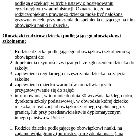
podlega egzekucji w trybie ustawy o postępowaniu
egzekucyjnym w administracji. Oznacza to, że na
rodzica/opiekuna prawnego dziecka może być nałożona
grzywna w celu przymuszenia do spełnienia ciążącego na nim
obowiązku nauki u dziecka.
Obowiązki rodziców dziecka podlegającego obowiązkowi
szkolnemu:
Rodzice dziecka podlegającego obowiązkowi szkolnemu są
obowiązani do:
dopełnienia czynności związanych ze zgłoszeniem dziecka do
szkoły;
zapewnienia regularnego uczęszczania dziecka na zajęcia
szkolne;
zapewnienia dziecku warunków umożliwiających
przygotowywanie się do zajęć;
informowania, w terminie do dnia 30 września każdego roku,
dyrektora szkoły podstawowej, w obwodzie której dziecko
mieszka, o realizacji obowiązku szkolnego spełnianego za
granicą, lub przy przedstawicielstwie dyplomatycznym
innego państwa w Polsce.
Rodzice dziecka podlegającego obowiązkowi nauki, na
żądanie wójta gminy (burmistrza, prezydenta miasta), na