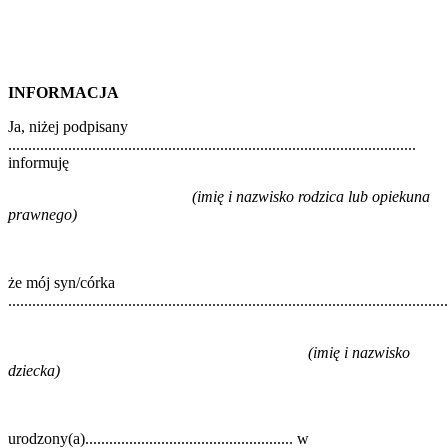
INFORMACJA
Ja, niżej podpisany
......................................................................................................
informuję
(
imię i nazwisko rodzica lub opiekuna
prawnego
)
że mój syn/córka
..............................................................................................................
(imię i nazwisko
dziecka)
urodzony(a).................................................... w