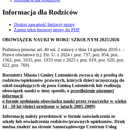
Informacja dla Rodziców
Drukuj zawartość bieżącej strony
Zapisz tekst bieżącej strony do PDF
OBOWIĄZEK NAUKI W ROKU SZKOLNYM 2025/2026
Podstawa prawna: art. 40 ust. 2 ustawy z dnia 14 grudnia 2016 r. –
Prawo oświatowe (t.j. Dz. U. z 2024 r. poz. 737, poz. 854, poz.
1562, poz. 1635, poz. 1933 oraz z 2025 r. poz. 619, poz. 620, poz.
622, poz. 769)
Burmistrz Miasta i Gminy Lutomiersk zwraca się z prośbą do
rodziców/opiekunów prawnych, których dzieci uczęszczają do
szkół znajdujących się poza Gminą Lutomiersk lub realizują
obowiązek nauki w inny sposób, o
przedłożenie pisemnej
informacji
o formie spełniania obowiązku nauki przez syna/córkę w wieku
14 - 18 lat (dzieci urodzone w latach 2005-2009)
Informację należy przedstawić w formie zaświadczenia ze
szkoły lub oświadczenia rodziców/prawnych opiekunów. Druk
można znaleźć na stronie Samorządowego Centrum Usług