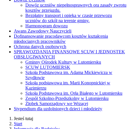
Dowóz uczniów niepełnosprawnych ora zasady zwrotu
kosztów przejazdu.
Bezpłatny transport i opieka w czasie przewozu
uczniów do szkół na terenie gminy.
Harmonogram dowozu
Awans Zawodowy Nauczycieli
Dofinansowanie pracodawcom kosztów kształcenia
młodocianych pracowników
Ochrona danych osobowych
SPRAWOZDANIA FINANSOWE SCUW I JEDNOSTEK
OBSŁUGIWANYCH
Gminny Ośrodek Kultury w Lutomiersku
SCUW LUTOMIERSK
Szkoła Podstawowa im. Adama Mickiewicza w
Szydłowie
Szkoła podstawowa im. Marii Konopnickiej w
Kazimierzu
Szkoła Podstawowa im. Orła Białego w Lutomiersku
Zespół Szkolno-Przedszkolny w Lutomiersku
Żłobek Samorządowy we Wrzącej
Stypendium dla uzdolnionych dzieci i młodzieży
Jesteś tutaj
Start
Informacja dla Rodziców