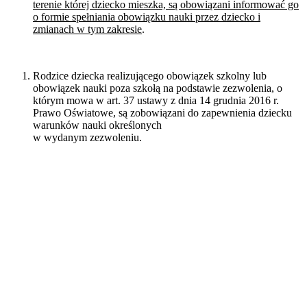
terenie której dziecko mieszka, są obowiązani informować go
o formie spełniania obowiązku nauki przez dziecko i
zmianach w tym zakresie
.
Rodzice dziecka realizującego obowiązek szkolny lub
obowiązek nauki poza szkołą na podstawie zezwolenia, o
którym mowa w art. 37 ustawy z dnia 14 grudnia 2016 r.
Prawo Oświatowe, są zobowiązani do zapewnienia dziecku
warunków nauki określonych
w wydanym zezwoleniu.