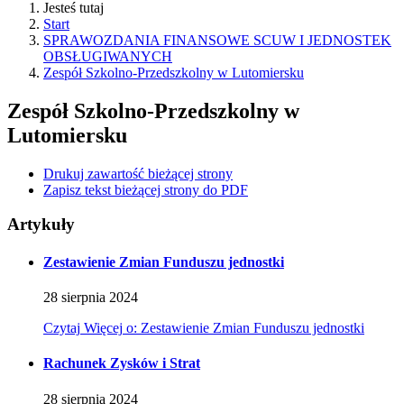
Jesteś tutaj
Start
SPRAWOZDANIA FINANSOWE SCUW I JEDNOSTEK
OBSŁUGIWANYCH
Zespół Szkolno-Przedszkolny w Lutomiersku
Zespół Szkolno-Przedszkolny w
Lutomiersku
Drukuj zawartość bieżącej strony
Zapisz tekst bieżącej strony do PDF
Artykuły
Zestawienie Zmian Funduszu jednostki
28
sierpnia
2024
Czytaj
Więcej
o: Zestawienie Zmian Funduszu jednostki
Rachunek Zysków i Strat
28
sierpnia
2024