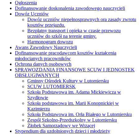
Ogłoszenia
Dofinansowanie doskonalenia zawodowego nauczycieli
Dowóz Uczniów
Dowóz uczniów niepełnosprawnych ora zasady zwrotu
kosztów przejazdu.
Bezpłatny transport i opieka w czasie przewozu
uczniów do szkół na terenie gminy.
Harmonogram dowozu
Awans Zawodowy Nauczycieli
Dofinansowanie pracodawcom kosztów kształcenia
młodocianych pracowników
Ochrona danych osobowych
SPRAWOZDANIA FINANSOWE SCUW I JEDNOSTEK
OBSŁUGIWANYCH
Gminny Ośrodek Kultury w Lutomiersku
SCUW LUTOMIERSK
Szkoła Podstawowa im. Adama Mickiewicza w
Szydłowie
Szkoła podstawowa im. Marii Konopnickiej w
Kazimierzu
Szkoła Podstawowa im. Orła Białego w Lutomiersku
Zespół Szkolno-Przedszkolny w Lutomiersku
Żłobek Samorządowy we Wrzącej
Stypendium dla uzdolnionych dzieci i młodzieży