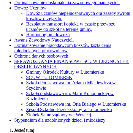
Dofinansowanie doskonalenia zawodowego nauczycieli
Dowóz Uczniów
Dowóz uczniów niepełnosprawnych ora zasady zwrotu
kosztów przejazdu.
Bezpłatny transport i opieka w czasie przewozu
uczniów do szkół na terenie gminy.
Harmonogram dowozu
Awans Zawodowy Nauczycieli
Dofinansowanie pracodawcom kosztów kształcenia
młodocianych pracowników
Ochrona danych osobowych
SPRAWOZDANIA FINANSOWE SCUW I JEDNOSTEK
OBSŁUGIWANYCH
Gminny Ośrodek Kultury w Lutomiersku
SCUW LUTOMIERSK
Szkoła Podstawowa im. Adama Mickiewicza w
Szydłowie
Szkoła podstawowa im. Marii Konopnickiej w
Kazimierzu
Szkoła Podstawowa im. Orła Białego w Lutomiersku
Zespół Szkolno-Przedszkolny w Lutomiersku
Żłobek Samorządowy we Wrzącej
Stypendium dla uzdolnionych dzieci i młodzieży
Jesteś tutaj